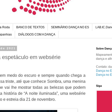
a Roda
BANCO DE TEXTOS
SEMINÁRIO DANÇA NO ES
LAB.IC.Dan
ompanhias
DIÁLOGOS COM A DANÇA
 de 2021
Sobre Danç
Mapeamento
a espetáculo em websérie
dança e afi
Contato: d
Dança no E
Dança no E
tem medo do escuro e sempre quando chega a
asa triste, até que conhece Sombra, uma menina
Siga
que vai lhe mostrar todas as belezas que podem
a história de “A noite iluminada”, uma websérie
o e estreia dia 21 de novembro.