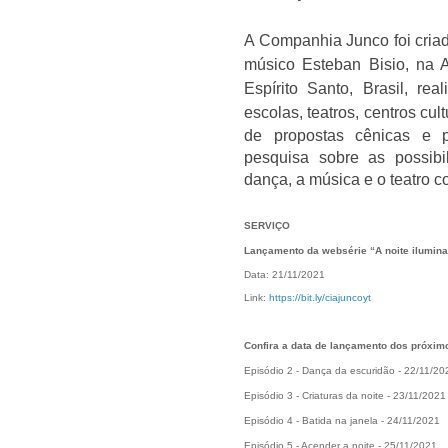
A Companhia Junco foi cria
músico Esteban Bisio, na 
Espírito Santo, Brasil, re
escolas, teatros, centros cul
de propostas cênicas e 
pesquisa sobre as possibi
dança, a música e o teatro 
SERVIÇO
Lançamento da websérie “A noite ilumin
Data: 21/11/2021
Link:
https://bit.ly/ciajuncoyt
Confira a data de lançamento dos próxim
Episódio 2 - Dança da escuridão - 22/11/20
Episódio 3 - Criaturas da noite - 23/11/2021
Episódio 4 - Batida na janela - 24/11/2021
Episódio 5 - Acender a noite - 25/11/2021