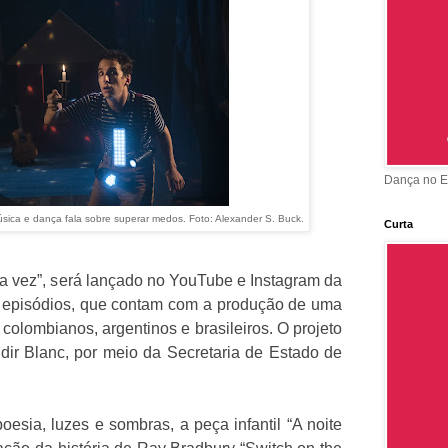
Dança no E
sica e dança fala sobre superar medos. Foto: Alexander S. Buck.
Curta
ma vez”, será lançado no YouTube e Instagram da
7 episódios, que contam com a produção de uma
colombianos, argentinos e brasileiros. O projeto
dir Blanc, por meio da Secretaria de Estado de
esia, luzes e sombras, a peça infantil “A noite