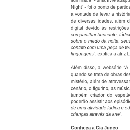
iluminada” - uma livre adapt
Night” - foi o ponto de parti
a vontade de levar a histór
de diversas idades, além 
digital devido às restriçõ
compartilhar brincante, lúdi
sobre o medo da noite, seus
contato com uma peça de teat
linguagens
”, explica a atriz 
Além disso, a websérie “A
quando se trata de obras des
mistério, além de atravess
cenário, o figurino, as músi
também criador do espetác
poderão assistir aos episódio
de uma atividade lúdica e ed
crianças através da arte
”.
Conheça a Cia Junco