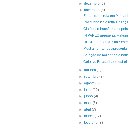
►
dezembro
(3)
▼
novembro
(8)
Entre-me estreia em Montan
Rascunhos: filosofia e danç
Cia Junco transforma espet
IN PARES apresenta Maku
HCDC apresenta 7 no Sesc 
Mostra Territórios apresenta
Seleção de bailarinas e bai
Coletivo Emaranhado estreia
►
outubro
(7)
►
setembro
(8)
►
agosto
(6)
►
julho
(10)
►
junho
(9)
►
maio
(5)
►
abril
(7)
►
março
(12)
►
fevereiro
(8)