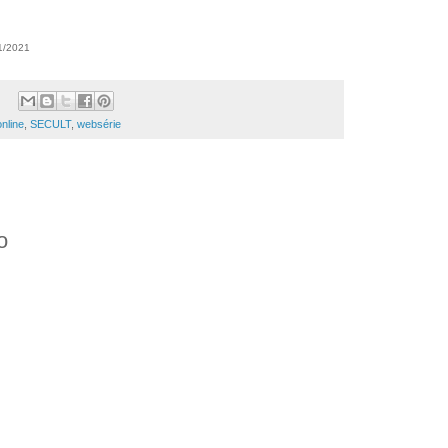
11/2021
online
,
SECULT
,
websérie
o