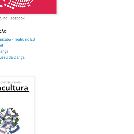
S no Facebook
AÇÃO
ixaba - Teatro no ES
et
+dança
useu da Dança