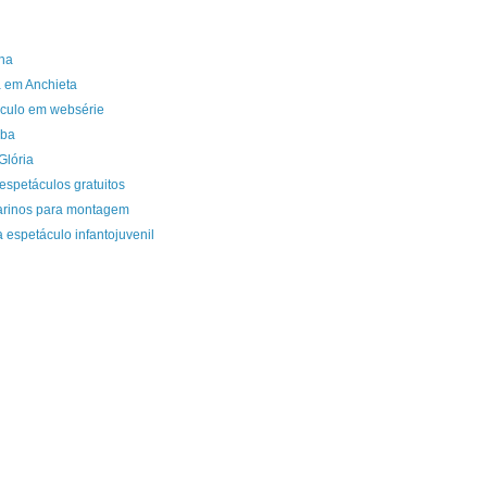
ha
a em Anchieta
áculo em websérie
mba
Glória
 espetáculos gratuitos
larinos para montagem
 espetáculo infantojuvenil