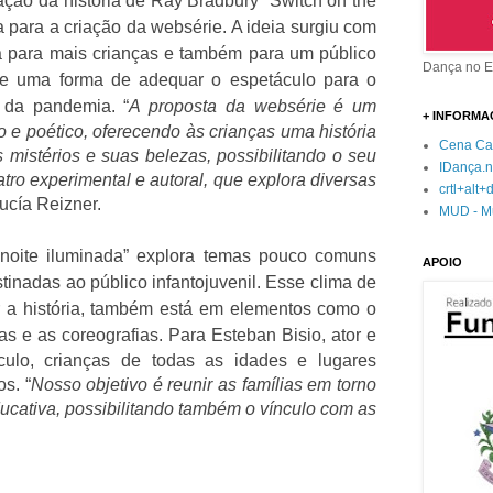
ação da história de Ray Bradbury “Switch on the
da para a criação da websérie. A ideia surgiu com
ia para mais crianças e também para um público
Dança no E
de uma forma de adequar o espetáculo para o
es da pandemia.
“
A proposta da websérie é um
+ INFORM
co e poético, oferecendo às crianças uma história
Cena Cap
 mistérios e suas belezas, possibilitando o seu
IDança.n
ro experimental e autoral, que explora diversas
crtl+alt
Lucía Reizner.
MUD - M
 noite iluminada” explora temas pouco comuns
APOIO
tinadas ao público infantojuvenil. Esse clima de
ar a história, também está em elementos como o
cas e as coreografias.
Para
Esteban Bisio,
ator e
ulo, crianças de todas as idades e lugares
s. “
Nosso objetivo é reunir as famílias em torno
ucativa, possibilitando também o vínculo com as