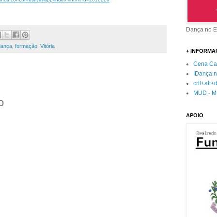
Dança no E
dança
,
formação
,
Vitória
+ INFORM
Cena Cap
IDança.n
crtl+alt
MUD - M
o
APOIO