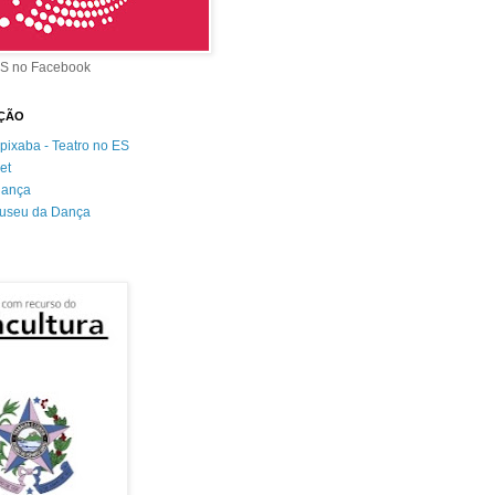
S no Facebook
AÇÃO
ixaba - Teatro no ES
et
+dança
useu da Dança