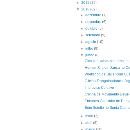
►
2019
(29)
▼
2018
(69)
►
dezembro
(1)
►
novembro
(6)
►
outubro
(5)
►
setembro
(9)
►
agosto
(10)
►
julho
(9)
▼
junho
(8)
Cias capixabas se apresent
Homem Cia de Dança no Ce
Workshop de Ballet com Gus
Oficina Trangalhadança: Jog
Improviso Coletivo
Oficina de Movimento Devi
Encontro Capixaba de Dança
Bom Sujeito no Sonia Cabra
►
maio
(3)
►
abril
(5)
►
março
(10)