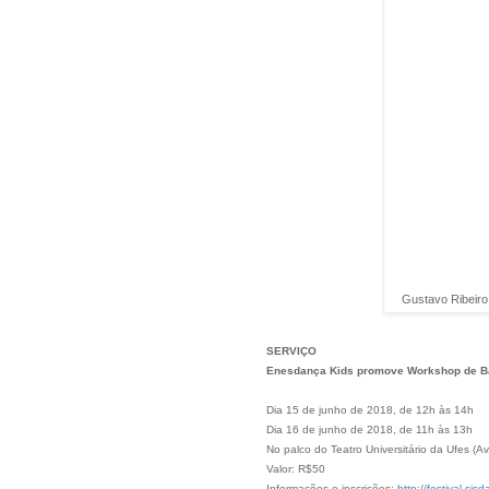
Gustavo Ribeiro 
SERVIÇO
Enesdança Kids promove Workshop de Ba
Dia 15 de junho de 2018, de 12h às 14h
Dia 16 de junho de 2018, de 11h às 13h
No palco do Teatro Universitário da Ufes (Av.
Valor: R$50
Informações e inscrições:
http://festival.sis