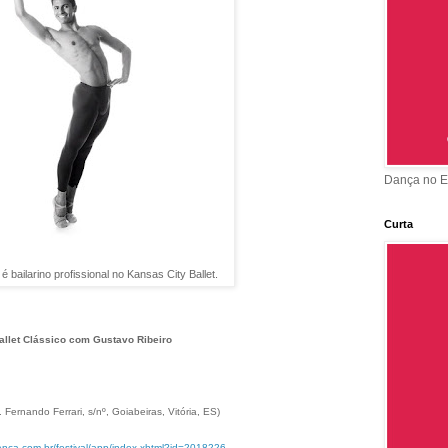
Dança no E
Curta
é bailarino profissional no Kansas City Ballet.
llet Clássico com Gustavo Ribeiro
 Fernando Ferrari, s/nº, Goiabeiras, Vitória, ES)
danca.com.
br/festival/app/index.xhtml?
id=2018226