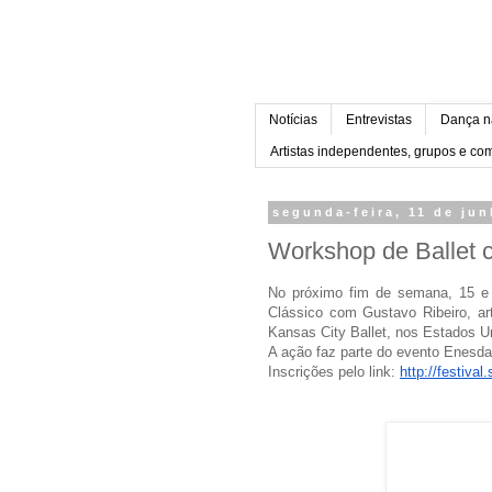
Notícias
Entrevistas
Dança n
Artistas independentes, grupos e c
segunda-feira, 11 de ju
Workshop de Ballet 
No próximo fim de semana, 15 e 
Clássico com Gustavo Ribeiro, art
Kansas City Ballet, nos Estados U
A ação faz parte do evento Enesda
Inscrições pelo link:
http://festiva