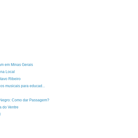
am em Minas Gerais
na Local
tavo Ribeiro
os musicais para educad...
r-Negro: Como dar Passagem?
 do Ventre
l