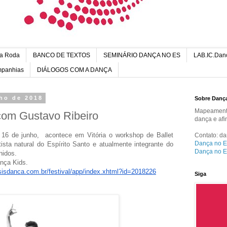
a Roda
BANCO DE TEXTOS
SEMINÁRIO DANÇA NO ES
LAB.IC.Dan
ompanhias
DIÁLOGOS COM A DANÇA
nho de 2018
Sobre Danç
Mapeamento
com Gustavo Ribeiro
dança e afi
16 de junho, acontece em Vitória o workshop de Ballet
Contato: d
Dança no E
ista natural do Espírito Santo e atualmente integrante do
Dança no E
nidos.
nça Kids.
l.sisdanca.com.
br/festival/app/index.xhtml?
id=2018226
Siga