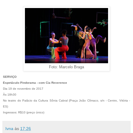
Foto: Marcelo Braga
SERVIÇO
Espetáculo Pindorama - com Cia Reverence
Dia 19 de novembro de 2017
Às 18h30
No teatro do Palácio da Cultura Sônia Cabral (
Praça João Clímaco, s/n - Centro, Vitória -
ES)
Ingressos: R$10 (preço único)
Ivna
às
17:26